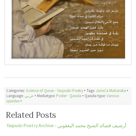
Categories:
Science of Quran
·
Yaqoubi Poetry
🞄 Tags:
Jumu'a Mubaraka
🞄
Language:
عربي
🞄 Mediatype:
Poster
·
Qasida
🞄 Qasida type:
Various
qasidas
🞄
Related Posts
Yaqoubi Poetry Archive - أرشيف قصائد الشيخ محمد اليعقوبي