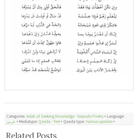
Categories:
Adab of Seeking Knowledge
·
Yaqoubi Poetry
🞄 Language:
عربي
🞄 Mediatype:
Qasida
·
Text
🞄 Qasida type:
Various qasidas
🞄
Related Posts