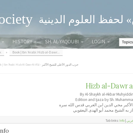
ociety
» لحفظ العلوم الدينية
HISTORY
SH. AL-YAQOUBI
LOGIN
k
»
Book | Ibn ‘Arabi: Hizb al-Dawr...
Book | Ibn ‘Arabi: Hizb Al-Dawr Al-A’lā – حزب الدور الأعلى للشيخ الأكبر
Hizb al-Dawr al
By Al-Shaykh al-Akbar Muhyiddin 
Edition and Ijaza by Sh. Muhamm
الأكبر محي الدين ابن العربي قدس الله سره
 به الشيخ محمد أبو الهدى اليعقوبي
Tab links:
Info
|
ربي
Info