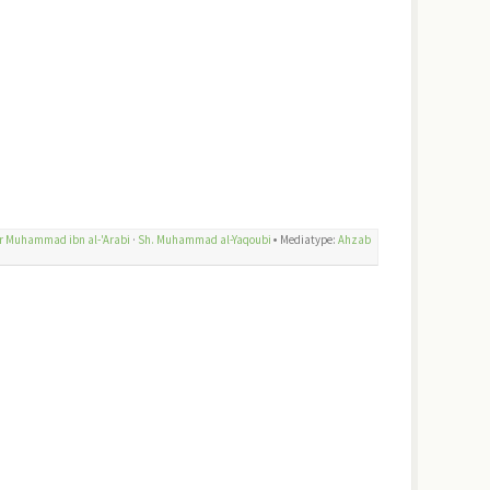
r Muhammad ibn al-'Arabi
·
Sh. Muhammad al-Yaqoubi
🞄 Mediatype:
Ahzab