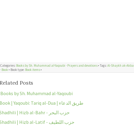
Categories:
Books by Sh. Muhammad al-Yaqoubi
·
Prayers and devotions
🞄 Tags:
Al-Shaykh ak-Akba
·
Book
🞄 Book type:
Book items
🞄
Related Posts
Books by Sh. Muhammad al-Yaqoubi
Book | Yaqoubi: Tariq al-Dua | طريق الدعاء
Shadhili | Hizb al-Bahr - حزب البحر
Shadhili | Hizb al-Latif - حزب اللطيف