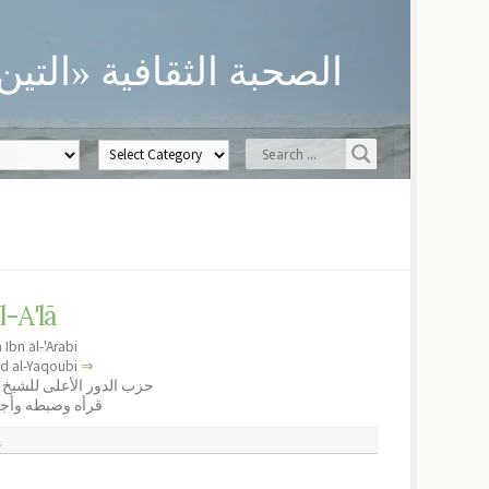
الصحبة الثقافية «التين
-A'lā
Ibn al-'Arabi
ad al-Yaqoubi
⇒
حزب الدور الأعلى للشيخ 
قرأه وضبطه وأجاز
ع