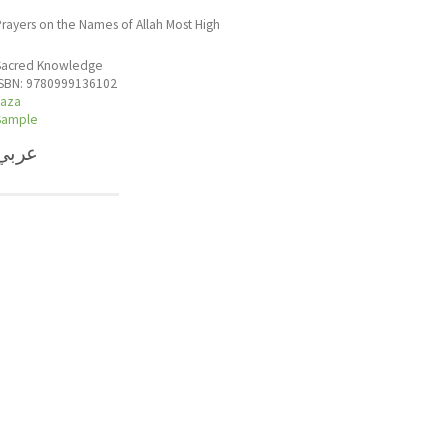
rayers on the Names of Allah Most High
Sacred Knowledge
ISBN: 9780999136102
jaza
Sample
عربي