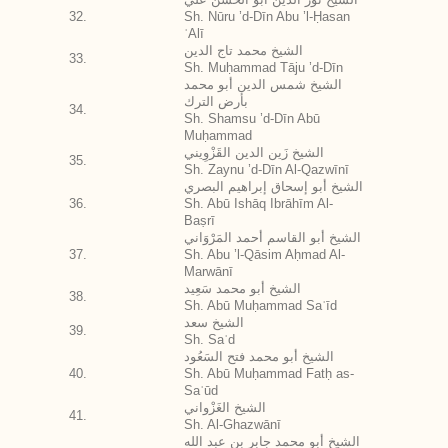
32.
Sh. Nūru ’d-Dīn Abu ’l-Ḥasan
ʿAlī
الشيخ محمد تاج الدين
33.
Sh. Muḥammad Tāju ’d-Dīn
الشيخ شمس الدين أبو محمد
بأرض الترك
34.
Sh. Shamsu ’d-Dīn Abū
Muḥammad
الشيخ زَين الدين القَزْوِيني
35.
Sh. Zaynu ’d-Dīn Al-Qazwīnī
الشيخ أبو إسحاق إبراهيم البصري
36.
Sh. Abū Ishāq Ibrāhīm Al-
Baṣrī
الشيخ أبو القاسم أحمد المَرْوَاني
37.
Sh. Abu ’l-Qāsim Aḥmad Al-
Marwānī
الشيخ أبو محمد سَعِيد
38.
Sh. Abū Muḥammad Saʿīd
الشيخ سعد
39.
Sh. Saʿd
الشيخ أبو محمد فتح السَعُود
40.
Sh. Abū Muḥammad Fatḥ as-
Saʿūd
الشيخ الغَزْواني
41.
Sh. Al-Ghazwānī
الشيخ أبو محمد جابر بن عبد الله