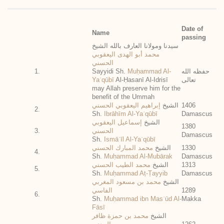
Date of
Name
passing
سيدنا ومولانا العارف بالله الشيخ
محمد أبو الهدى اليعقوبي
الحسني
1.
Sayyidi Sh.
Muḥammad Al-
حفظه الله
Yaʿqūbī
Al-Ḥasanī Al-Idrisī
تعالى
may Allah preserve him for the
benefit of the Ummah
إبراهيم اليعقوبي الحسني
الشيخ
1406
2.
Sh.
Ibrāhīm Al-Yaʿqūbī
Damascus
الشيخ
إسماعيل اليعقوبي
1380
3.
الحسني
Damascus
Sh.
Ismāʿīl Al-Yaʿqūbī
محمد المبارك الحسني
الشيخ
1330
4.
Sh.
Muḥammad Al-Mubārak
Damascus
محمد الطيب الحسني
الشيخ
1313
5.
Sh.
Muḥammad Aṭ-Ṭayyib
Damascus
الشيخ
محمد بن مسعود المغربي
الفاسي
1289
6.
Sh.
Muḥammad ibn Masʿūd Al-
Makka
Fāsī
الشيخ
محمد بن حمزة ظافر