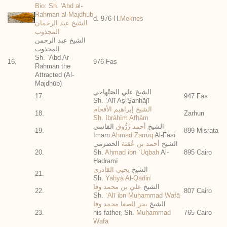
Bio: Sh. 'Abd al-
Rahman al-Majdhub
d. 976 H.
Meknes
الشيخ عبد الرحمان
المجذوب
الشيخ عبد الرحمن
المجذوب
Sh. ʿAbd Ar-
16.
976 Fas
Raḥmān the
Attracted (Al-
Majdhūb)
الشيخ علي الصَنْهاجي
17.
947 Fas
Sh. ʿAlī Aṣ-Ṣanhājī
الشيخ إبراهيم الأفحام
18.
Zarhun
Sh. Ibrāhīm Afhām
الشيخ
أحمد زَرُّوق
الفاسي
19.
899 Misrata
Imam
Aḥmad Zarrūq
Al-Fāsī
الشيخ
أحمد بن عُقبَة
الحضرمي
20.
Sh.
Aḥmad ibn ʿUqbah
Al-
895 Cairo
Ḥaḍramī
الشيخ
يحيى القادري
21.
Sh.
Yaḥyā Al-Qādirī
الشيخ
علي بن محمد وفا
22.
807 Cairo
Sh.
ʿAlī ibn Muḥammad Wafā
الشيخ
بحر الصفا محمد وفا
23.
his father, Sh.
Muḥammad
765 Cairo
Wafā