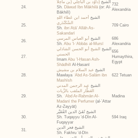
الشيخ
(داوُد بن الباخِلي (بن ماخِلا
732
24.
Sh.
Dāwud Ibn Mākhilā
(or: Al-
Alexandria
Bākhilī)
الشيخ
أحمد ابن عَطاء اللهِ
السَّكَنْدَري
25.
709 Cairo
Sh.
ibnʿAṭā’ Allāh As-
Sakandarī
أبو العباس المرسي
الشيخ
686
26.
Sh.
Abu ’l-ʿAbbās al-Mursī
Alexandria
الشيخ
الشيخ أبو الحسن الشاذلي
656
الحسني
27.
Humaythira,
Imam
Abu ’l-Ḥasan Ash-
Egypt
Shādhilī
Al-Ḥasanī
الشيخ
عبد السلام بن مشيش
28.
Mawlaya
ʿAbd As-Salām ibn
622 Tetuan
Mashīsh
الشيخ
عبد الرجمن المدني
العَطَّار الملقب بالزَّيات
29.
Sh.
ʿAbd Ar-Raḥmān Al-
Madina
Madanī the Perfumer
(al-`Attar
Az-Zayyāt)
الشيخ تُقَيّ الدين الفُقَيَّر
30.
Sh. Tuqayyu ’d-Dīn Al-
594 Iraq
Fuqayyar
الشيخ فخر الدين
31.
Sh. Fakhru ’d-Dīn
الشيخ نور الدين أبو الحسن علي