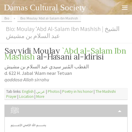
Damas Cultural Society
Skip to content
Bio
»
Bio: Moulay ‘Abd al-Salam ibn Mashish
Bio: Moulay ‘Abd Al-Salam Ibn Mashish
| الشيخ
عبد السلام بن مشيش
Sayyidi Moulay
`Abd al-Salam Ibn
Mashish
al-Hasani al-Idirisi
القطب المُنير سيدي عبد السلام بن مشيش
d. 622 H. Jabal ‘Alam near Tetuan
qaddasa Allah sirrahu
Tab links:
English
|
عربي
|
Photos
|
Poetry in his honor
|
The Mashishi
Prayer
|
Location
|
More
ﷺ
﷽