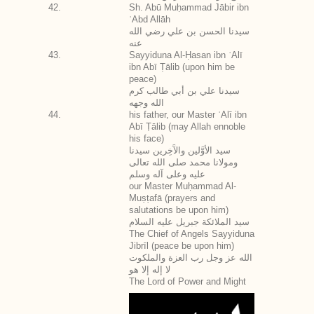
42.
Sh. Abū Muḥammad Jābir ibn
ʿAbd Allāh
سيدنا الحسن بن علي رضي الله
عنه
43.
Sayyiduna Al-Ḥasan ibn ʿAlī
ibn Abī Ṭālib (upon him be
peace)
سيدنا علي بن أبي طالب كرم
الله وجهه
44.
his father, our Master ʿAlī ibn
Abī Ṭālib (may Allah ennoble
his face)
سيد الأوَّلين والآَخِرين سيدنا
ومولانا محمد صلى الله تعالى
عليه وعلى آله وسلم
our Master Muḥammad Al-
Muṣṭafā (prayers and
salutations be upon him)
سيد الملائكة جبريل عليه السلام
The Chief of Angels Sayyiduna
Jibrīl (peace be upon him)
الله عز وجل رب العزة والملكوت
لا إله إلا هو
The Lord of Power and Might