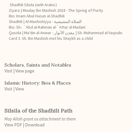
Shadhili Silsila (with Arabic)
Ziyara | Moulay Ibn Mashish 2018 - The Spring of Purity
Bio: Imam Abul Hasan al-Shadhili
Shadhili | Al-Mashishiyya - الصلاة المشيشية
Bio: Sh-. `Abd al-Rahman al-`Attar al-Madani
Qasida | Ma'din al-Anwar - معدن الأنوار | Sh. Muhammad al-Yaqoubi
Card 3. Sh. Ibn Mashish met his Shaykh as a child
Scholars, Saints and Notables
Visit
|
View page
Islamic History: Bios & Places
Visit
|
View
Silsila of the Shadhili Path
May Allah grant us attachment to them
View PDF
|
Download