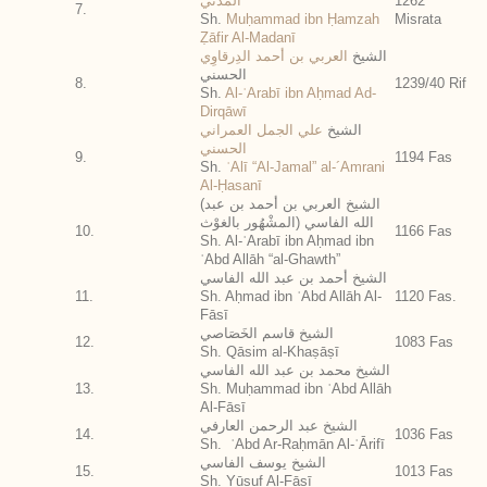
المدني
1262
7.
Sh.
Muḥammad ibn Ḥamzah
Misrata
Ẓāfir Al-Madanī
الشيخ
العربي بن أحمد الدِرقاوِي
الحسني
8.
1239/40 Rif
Sh.
Al-ʿArabī ibn Aḥmad Ad-
Dirqāwī
الشيخ
علي الجمل العمراني
الحسني
9.
1194 Fas
Sh.
ʿAlī “Al-Jamal” al-´Amrani
Al-Ḥasanī
(الشيخ العربي بن أحمد بن عبد
الله الفاسي (المشْهُور بالغوْث
10.
1166 Fas
Sh. Al-ʿArabī ibn Aḥmad ibn
ʿAbd Allāh “al-Ghawth”
الشيخ أحمد بن عبد الله الفاسي
11.
Sh. Aḥmad ibn ʿAbd Allāh Al-
1120 Fas.
Fāsī
الشيخ قاسم الخَصَاصي
12.
1083 Fas
Sh. Qāsim al-Khaṣāṣī
الشيخ محمد بن عبد الله الفاسي
13.
Sh. Muḥammad ibn ʿAbd Allāh
Al-Fāsī
الشيخ عبد الرحمن العارفي
14.
1036 Fas
Sh. ʿAbd Ar-Raḥmān Al-ʿĀrifī
الشيخ يوسف الفاسي
15.
1013 Fas
Sh. Yūsuf Al-Fāsī