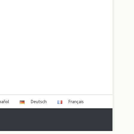
pañol
Deutsch
Français