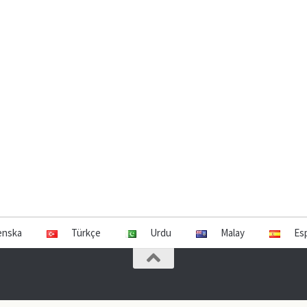
enska
Türkçe
Urdu
Malay
Es