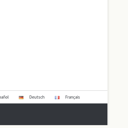
pañol
Deutsch
Français