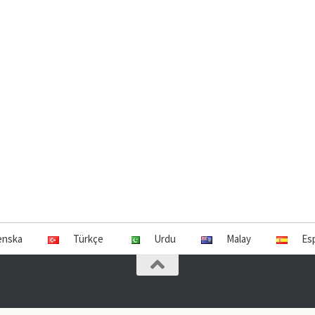
enska
Türkçe
Urdu
Malay
Es