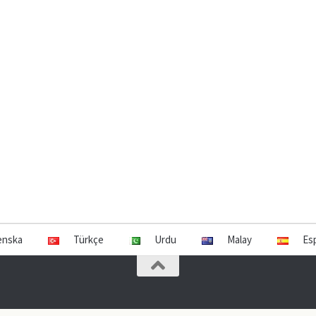
enska
Türkçe
Urdu
Malay
Es