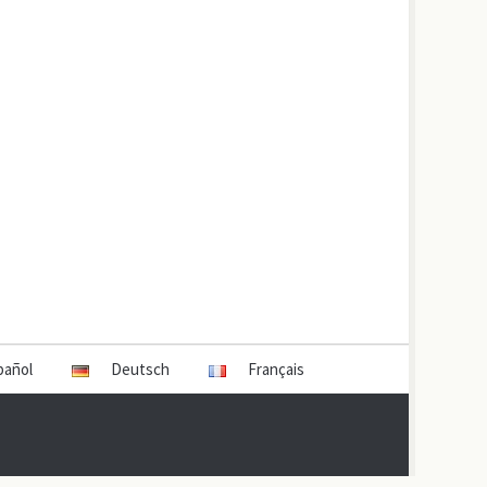
pañol
Deutsch
Français