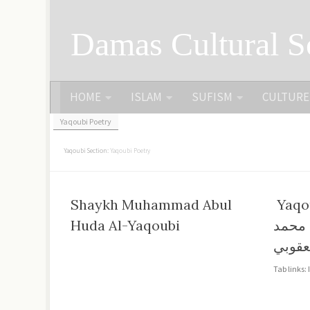
Skip to content
Damas Cultural S
HOME
ISLAM
SUFISM
CULTURE
Yaqoubi Poetry
Yaqoubi Section:
Yaqoubi Poetry
Shaykh Muhammad Abul
Yaqou
Huda Al-Yaqoubi
 محمد
يعقوبي