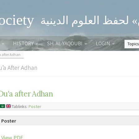
ociety
» لحفظ العلوم الدينية
HISTORY
SH. AL-YAQOUBI
LOGIN
a after Adhan
u’a After Adhan
Du'a after Adhan
Tablinks:
Poster
Poster
View PDF