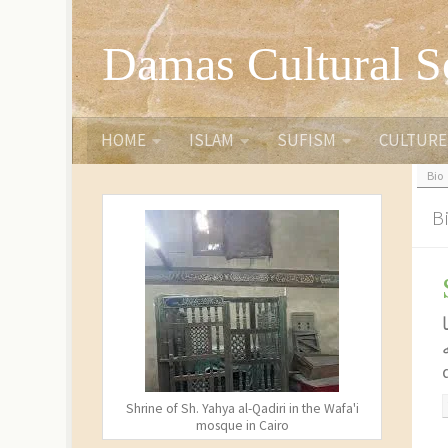
Skip to content
Damas Cultural S
HOME
ISLAM
SUFISM
CULTURE
Bio
Shrine of Sh. Yahya al-Qadiri in the Wafa'i
mosque in Cairo