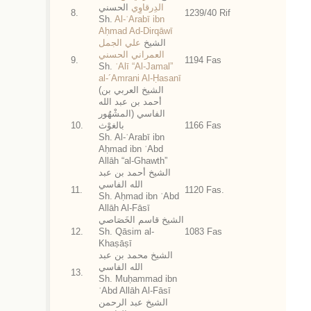
الدِرقاوِي
الحسني
8.
1239/40 Rif
Sh.
Al-ʿArabī ibn
Aḥmad Ad-Dirqāwī
الشيخ
علي الجمل
العمراني الحسني
9.
1194 Fas
Sh.
ʿAlī “Al-Jamal”
al-´Amrani Al-Ḥasanī
(الشيخ العربي بن
أحمد بن عبد الله
الفاسي (المشْهُور
10.
بالغوْث
1166 Fas
Sh. Al-ʿArabī ibn
Aḥmad ibn ʿAbd
Allāh “al-Ghawth”
الشيخ أحمد بن عبد
الله الفاسي
11.
1120 Fas.
Sh. Aḥmad ibn ʿAbd
Allāh Al-Fāsī
الشيخ قاسم الخَصَاصي
12.
Sh. Qāsim al-
1083 Fas
Khaṣāṣī
الشيخ محمد بن عبد
الله الفاسي
13.
Sh. Muḥammad ibn
ʿAbd Allāh Al-Fāsī
الشيخ عبد الرحمن