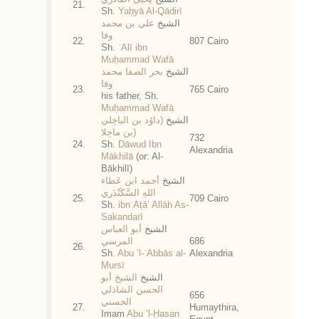
21.
Sh.
Yaḥyā Al-Qādirī
الشيخ
علي بن محمد
وفا
22.
807 Cairo
Sh.
ʿAlī ibn
Muḥammad Wafā
الشيخ
بحر الصفا محمد
وفا
23.
765 Cairo
his father, Sh.
Muḥammad Wafā
الشيخ
(داوُد بن الباخِلي
(بن ماخِلا
732
24.
Sh.
Dāwud Ibn
Alexandria
Mākhilā
(or: Al-
Bākhilī)
الشيخ
أحمد ابن عَطاء
اللهِ السَّكَنْدَري
25.
709 Cairo
Sh.
ibnʿAṭā’ Allāh As-
Sakandarī
الشيخ
أبو العباس
المرسي
686
26.
Sh.
Abu ’l-ʿAbbās al-
Alexandria
Mursī
الشيخ
الشيخ أبو
الحسن الشاذلي
656
الحسني
27.
Humaythira,
Imam
Abu ’l-Ḥasan