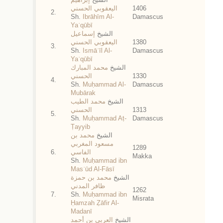
اليعقوبي الحسني
1406
2.
Sh.
Ibrāhīm Al-
Damascus
Yaʿqūbī
الشيخ
إسماعيل
اليعقوبي الحسني
1380
3.
Sh.
Ismāʿīl Al-
Damascus
Yaʿqūbī
الشيخ
محمد المبارك
الحسني
1330
4.
Sh.
Muḥammad Al-
Damascus
Mubārak
الشيخ
محمد الطيب
الحسني
1313
5.
Sh.
Muḥammad Aṭ-
Damascus
Ṭayyib
الشيخ
محمد بن
مسعود المغربي
1289
6.
الفاسي
Makka
Sh.
Muḥammad ibn
Masʿūd Al-Fāsī
الشيخ
محمد بن حمزة
ظافر المدني
1262
7.
Sh.
Muḥammad ibn
Misrata
Ḥamzah Ẓāfir Al-
Madanī
الشيخ
العربي بن أحمد