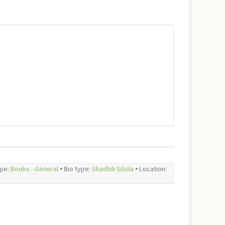
ype:
Books - General
🞄 Bio type:
Shadhili Silsila
🞄 Location: