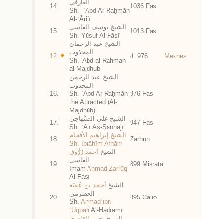
العارفي
14.
1036 Fas
Sh. ʿAbd Ar-Raḥmān
Al-ʿĀrifī
الشيخ يوسف الفاسي
15.
1013 Fas
Sh. Yūsuf Al-Fāsī
الشيخ عبد الرحمان
المجذوب
12
d. 976
Meknes
Sh. 'Abd al-Rahman
al-Majdhub
الشيخ عبد الرحمن
المجذوب
16.
Sh. ʿAbd Ar-Raḥmān
976 Fas
the Attracted (Al-
Majdhūb)
الشيخ علي الصَنْهاجي
17.
947 Fas
Sh. ʿAlī Aṣ-Ṣanhājī
الشيخ إبراهيم الأفحام
18.
Zarhun
Sh. Ibrāhīm Afhām
الشيخ
أحمد زَرُّوق
الفاسي
19.
899 Misrata
Imam
Aḥmad Zarrūq
Al-Fāsī
الشيخ
أحمد بن عُقبَة
الحضرمي
20.
895 Cairo
Sh.
Aḥmad ibn
ʿUqbah
Al-Ḥaḍramī
الشيخ
يحيى القادري