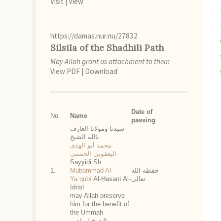
Visit
|
View
https://damas.nur.nu/27832
Silsila of the Shadhili Path
May Allah grant us attachment to them
View PDF
|
Download
Date of
No.
Name
passing
سيدنا ومولانا العارف
بالله الشيخ
محمد أبو الهدى
اليعقوبي الحسني
Sayyidi Sh.
1.
Muḥammad Al-
حفظه الله
Yaʿqūbī
Al-Ḥasanī Al-
تعالى
Idrisī
may Allah preserve
him for the benefit of
the Ummah
الشيخ
إبراهيم