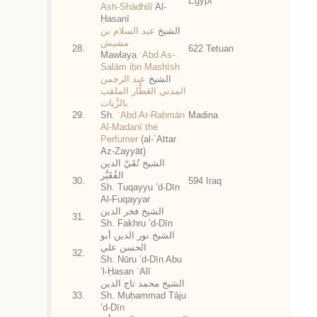
Egypt
Ash-Shādhilī
Al-
Ḥasanī
الشيخ
عبد السلام بن
مشيش
28.
622 Tetuan
Mawlaya
ʿAbd As-
Salām ibn Mashīsh
الشيخ
عبد الرجمن
المدني العَطَّار الملقب
بالزَّيات
29.
Sh.
ʿAbd Ar-Raḥmān
Madina
Al-Madanī the
Perfumer
(al-`Attar
Az-Zayyāt)
الشيخ تُقَيّ الدين
الفُقَيَّر
30.
594 Iraq
Sh. Tuqayyu ’d-Dīn
Al-Fuqayyar
الشيخ فخر الدين
31.
Sh. Fakhru ’d-Dīn
الشيخ نور الدين أبو
الحسن علي
32.
Sh. Nūru ’d-Dīn Abu
’l-Ḥasan ʿAlī
الشيخ محمد تاج الدين
33.
Sh. Muḥammad Tāju
’d-Dīn