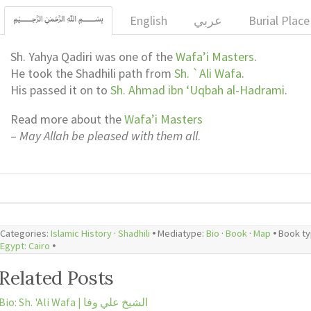
﷽
English
عربي
Burial Place
Sh. Yahya Qadiri was one of the
Wafa’i Masters
.
He took the Shadhili path from
Sh. `Ali Wafa
.
His passed it on to
Sh. Ahmad ibn ‘Uqbah al-Hadrami
.
Read more about the
Wafa’i Masters
–
May Allah be pleased with them all
.
Categories:
Islamic History
·
Shadhili
🞄 Mediatype:
Bio
·
Book
·
Map
🞄 Book t
Egypt: Cairo
🞄
Related Posts
Bio: Sh. 'Ali Wafa | الشيخ علي وفا