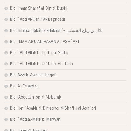
Bio: Imam Sharaf al-Din al-Busiri
Bio: `Abd Al-Qahir Al-Baghdadi
Bio: Bilal ibn Ribâh al-Habashî – بلال بن رباح الحبشي
Bio: IMAM ABU AL-HASAN AL-ASH`ARI
Bio: `Abd Allah b. Ja`far al-Sadiq
Bio: `Abd Allah b. Ja`far b. Abi Talib
Bio: Aws b. Aws al-Thaqafi
Bio: Al-Farazdaq
Bio: ‘Abdullah ibn al-Mubarak
Bio: Ibn `Asakir al-Dimashqi al-Shafi`i al-Ash`ari
Bio: `Abd al-Malik b. Marwan
Bio: Imam Al-Bayhaqi