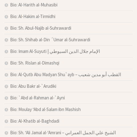
Bio: Al-Harith al-Muhasibi
Bio: Al-Hakim al-Tirmidhi
Bio: Sh. Abul-Najib al-Suhrawardi
Bio: Sh. Shihab al-Din ´Umar al-Suhrawardi
Bio: Imam Al-Suyuti | الإمام جلال الدين السيوطي
Bio: Sh. Rislan al-Dimashqi
Bio: Al-Qutb Abu Madyan Shu`ayb – القطب أبو مدين شعيب
Bio: Abu Bakr al-`Arudiki
Bio: `Abd al-Rahman al-`Ayni
Bio: Moulay ‘Abd al-Salam ibn Mashish
Bio: Al-Khatib al-Baghdadi
Bio: Sh. ‘Ali Jamal al-‘Amrani – الشيخ علي الجمل العمراني