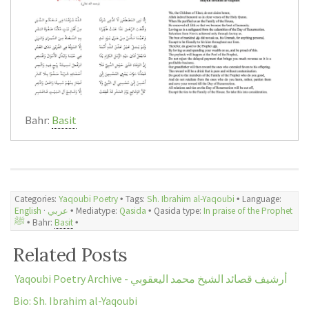
Bahr:
Basit
Categories:
Yaqoubi Poetry
🞄 Tags:
Sh. Ibrahim al-Yaqoubi
🞄 Language:
English
·
عربي
🞄 Mediatype:
Qasida
🞄 Qasida type:
In praise of the Prophet
ﷺ
🞄 Bahr:
Basit
🞄
Related Posts
Yaqoubi Poetry Archive - أرشيف قصائد الشيخ محمد اليعقوبي
Bio: Sh. Ibrahim al-Yaqoubi