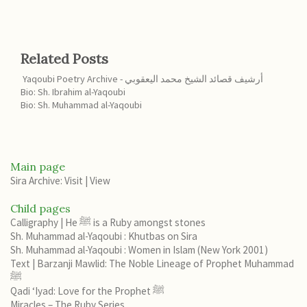
Related Posts
Yaqoubi Poetry Archive - أرشيف قصائد الشيخ محمد اليعقوبي
Bio: Sh. Ibrahim al-Yaqoubi
Bio: Sh. Muhammad al-Yaqoubi
Main page
Sira Archive: Visit
|
View
Child pages
Calligraphy | He ﷺ is a Ruby amongst stones
Sh. Muhammad al-Yaqoubi : Khutbas on Sira
Sh. Muhammad al-Yaqoubi : Women in Islam (New York 2001)
Text | Barzanji Mawlid: The Noble Lineage of Prophet Muhammad
ﷺ
Qadi ‘Iyad: Love for the Prophet ﷺ
Miracles – The Ruby Series