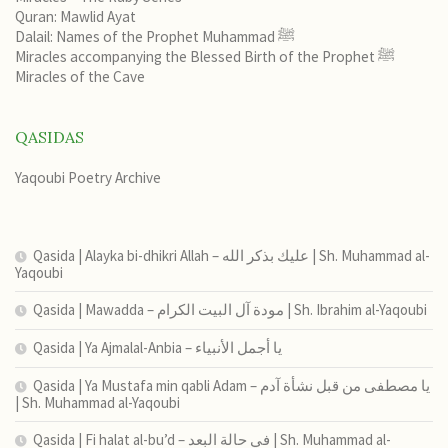
Quran: Mawlid Ayat
Dalail: Names of the Prophet Muhammad ﷺ
Miracles accompanying the Blessed Birth of the Prophet ﷺ
Miracles of the Cave
QASIDAS
Yaqoubi Poetry Archive
Qasida | Alayka bi-dhikri Allah – عليك بذكر الله | Sh. Muhammad al-
Yaqoubi
Qasida | Mawadda – مودة آل البيت الكرام | Sh. Ibrahim al-Yaqoubi
Qasida | Ya Ajmalal-Anbia – يا أجمل الأنبياء
Qasida | Ya Mustafa min qabli Adam – يا مصطفى من قبل نشأة آدم
| Sh. Muhammad al-Yaqoubi
Qasida | Fi halat al-bu’d – في حالة البعد | Sh. Muhammad al-