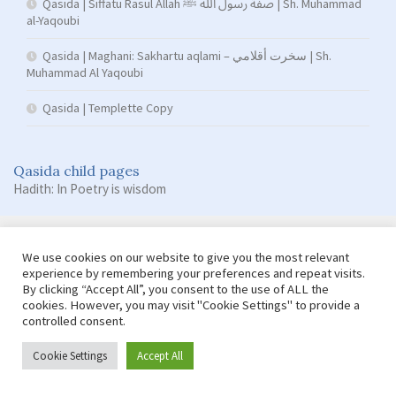
Qasida | Siffatu Rasul Allah صفة رسول الله ﷺ | Sh. Muhammad
al-Yaqoubi
Qasida | Maghani: Sakhartu aqlami – سخرت أقلامي | Sh.
Muhammad Al Yaqoubi
Qasida | Templette Copy
Qasida child pages
Hadith: In Poetry is wisdom
We use cookies on our website to give you the most relevant
experience by remembering your preferences and repeat visits.
By clicking “Accept All”, you consent to the use of ALL the
cookies. However, you may visit "Cookie Settings" to provide a
controlled consent.
Copyright © Damas Cultural Society
Cookie Settings
Accept All