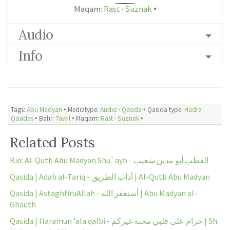
Maqam:
Rast
·
Suznak
🞄
Audio
Info
Tags:
Abu Madyan
🞄 Mediatype:
Audio
·
Qasida
🞄 Qasida type:
Hadra
Qasidas
🞄 Bahr:
Tawil
🞄
Maqam:
Rast
·
Suznak
🞄
Related Posts
Bio: Al-Qutb Abu Madyan Shu`ayb - القطب أبو مدين شعيب
Qasida | Adab al-Tariq - آداب الطريق | Al-Qutb Abu Madyan
Qasida | AstaghfiruAllah - أستغفر الله | Abu Madyan al-
Ghauth
Qasida | Haramun 'ala qalbi - حرام على قلبي محبة غيركم | Sh.