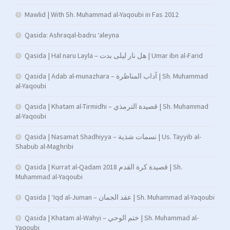
Mawlid | With Sh. Muhammad al-Yaqoubi in Fas 2012
Qasida: Ashraqal-badru ‘aleyna
Qasida | Hal naru Layla – هل نار ليلى بدت | Umar ibn al-Farid
Qasida | Adab al-munazhara – آداب المناظرة | Sh. Muhammad
al-Yaqoubi
Qasida | Khatam al-Tirmidhi – قصيدة الترمذي | Sh. Muhammad
al-Yaqoubi
Qasida | Nasamat Shadhiyya – نسمات شذية | Us. Tayyib al-
Shabub al-Maghribi
Qasida | Kurrat al-Qadam 2018 قصيدة كرة القدم | Sh.
Muhammad al-Yaqoubi
Qasida | ‘Iqd al-Juman – عقد الجمان | Sh. Muhammad al-Yaqoubi
Qasida | Khatam al-Wahyi – ختم الوحي | Sh. Muhammad al-
Yaqoubi