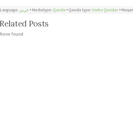
Language:
عربي
🞄 Mediatype:
Qasida
🞄 Qasida type:
Hadra Qasidas
🞄 Maqa
Related Posts
None found