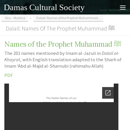
Damas Cultural Society
Skip to content
Sira – Madina
»
Dalail: Names of the Prophet Muhammad...
Dalail: Names Of The Prophet Muhammad ﷺ
Names of the Prophet Muhammad ﷺ
The 201 names mentioned by Imam al-Jazuli in
Dalail al-
Khayrat
, with English translation adapted to the Sharh of
Imam ‘Abd al-Majid al-Sharnubi (rahimahu Allah)
PDF