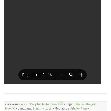
Categories:
About Prophet Muhammad ﷺ
🞄 Tags:
Dalail al-Khayrat
·
Mawlid
🞄 Language:
English
·
عربي
🞄 Mediatype:
Article
·
Page
🞄