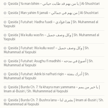
Qasida | Ya man bihim – يا من بهم قد طابت حياتي | Al-Shushtari
Qasida | Man yahim fi jamali – من يهم في جمالي | Al-Shushtari
Qasida | Futuhat: Hadha fuadi – هذا فؤادي | Sh. Muhammad al
Yaqoubi
Qasida | Wa kullu wasfin – وكل وصف جميل | Sh. Muhammad al
Yaqoubi
Qasida | Futuhat: Wa kullu wasf – وكل وصف جميل | Sh.
Muhammad al Yaqoubi
Qasida | Futuhat: Asughu fi madhihi – أصوغ في مدحه | Sh.
Muhammad al Yaqoubi
Qasida | Futuhat: Adrik bi nafhati riqin – أدرك بنفثة | Sh.
Muhammad al Yaqoubi
Qasida | Burda Ch. 7: Ya khayra man yammama – يا خير من يمم |
Imam al-Busiri / Sh. Muhammmad al-Yaqoubi
Qasida | Burda Ch. 7: Bushra lana – بشرى لنا | Imam al-Busiri / Sh.
Muhammmad al-Yaqoubi