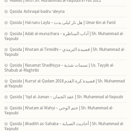
Mawlid | With Sh. Muhammad al-Yaqoubi in Fas 2012
Qasida: Ashraqal-badru ‘aleyna
Qasida | Hal naru Layla – هل نار ليلى بدت | Umar ibn al-Farid
Qasida | Adab al-munazhara – آداب المناظرة | Sh. Muhammad al-
Yaqoubi
Qasida | Khatam al-Tirmidhi – قصيدة الترمذي | Sh. Muhammad al-
Yaqoubi
Qasida | Nasamat Shadhiyya – نسمات شذية | Us. Tayyib al-
Shabub al-Maghribi
Qasida | Kurrat al-Qadam 2018 قصيدة كرة القدم | Sh. Muhammad
al-Yaqoubi
Qasida | ‘Iqd al-Juman – عقد الجمان | Sh. Muhammad al-Yaqoubi
Qasida | Khatam al-Wahyi – ختم الوحي | Sh. Muhammad al-
Yaqoubi
Qasida | Ahadith as-Sahaba – أحاديث الصبابة | Sh. Muhammad al-
Yaqoubi