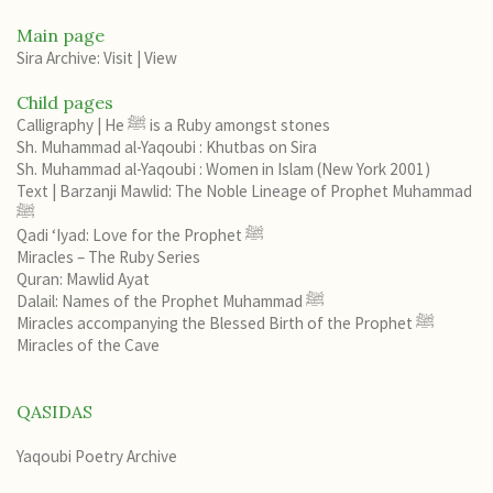
Main page
Sira Archive: Visit
|
View
Child pages
Calligraphy | He ﷺ is a Ruby amongst stones
Sh. Muhammad al-Yaqoubi : Khutbas on Sira
Sh. Muhammad al-Yaqoubi : Women in Islam (New York 2001)
Text | Barzanji Mawlid: The Noble Lineage of Prophet Muhammad
ﷺ
Qadi ‘Iyad: Love for the Prophet ﷺ
Miracles – The Ruby Series
Quran: Mawlid Ayat
Dalail: Names of the Prophet Muhammad ﷺ
Miracles accompanying the Blessed Birth of the Prophet ﷺ
Miracles of the Cave
QASIDAS
Yaqoubi Poetry Archive