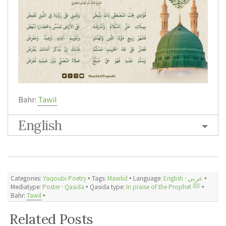
Bahr:
Tawil
English
Categories:
Yaqoubi Poetry
🞄 Tags:
Mawlid
🞄 Language:
English
·
عربي
🞄
Mediatype:
Poster
·
Qasida
🞄 Qasida type:
In praise of the Prophet ﷺ
🞄
Bahr:
Tawil
🞄
Related Posts