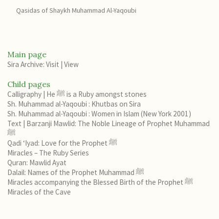
Qasidas of Shaykh Muhammad Al-Yaqoubi
Main page
Sira Archive: Visit
|
View
Child pages
Calligraphy | He ﷺ is a Ruby amongst stones
Sh. Muhammad al-Yaqoubi : Khutbas on Sira
Sh. Muhammad al-Yaqoubi : Women in Islam (New York 2001)
Text | Barzanji Mawlid: The Noble Lineage of Prophet Muhammad
ﷺ
Qadi ‘Iyad: Love for the Prophet ﷺ
Miracles – The Ruby Series
Quran: Mawlid Ayat
Dalail: Names of the Prophet Muhammad ﷺ
Miracles accompanying the Blessed Birth of the Prophet ﷺ
Miracles of the Cave