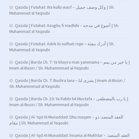
Qasida | Futuhat: Wa kullu wasf – وكل وصف جميل | Sh.
Muhammad al Yaqoubi
Qasida | Futuhat: Asughu fi madhihi – أصوغ في مدحه | Sh.
Muhammad al Yaqoubi
Qasida | Futuhat: Adrik bi nafhati riqin – أدرك بنفثة | Sh.
Muhammad al Yaqoubi
Qasida | Burda Ch. 7: Ya khayra man yammama – يا خير من يمم |
Imam al-Busiri / Sh. Muhammmad al-Yaqoubi
Qasida | Burda Ch. 7: Bushra lana – بشرى لنا | Imam al-Busiri /
Sh. Muhammmad al-Yaqoubi
Qasida | Burda Ch. 10: Ya Rabbi bil Mustafa – يا رب بالمصطفى |
Imam al-Busiri / Sh. Muhammmad al-Yaqoubi
Qasida | Al-‘Iqd Al-Munaddad: Dhu maqam – العقد المنضد: ذو
مقام | Sh. Muhammad al Yaqoubi
Qasida | Al-‘Iqd Al-Munaddad: Innama al-Mukhtar – العقد المنضد: