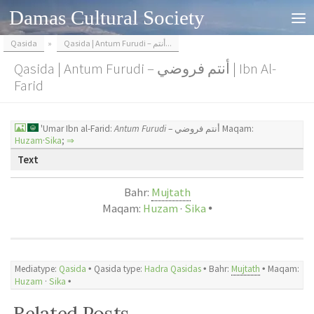
Damas Cultural Society
Skip to content
Qasida
»
Qasida | Antum Furudi – أنتم...
Qasida | Antum Furudi – أنتم فروضي | Ibn Al-
Farid
'Umar Ibn al-Farid:
Antum Furudi
– أنتم فروضي Maqam:
Huzam
·
Sika
;
⇒
Text
Bahr:
Mujtath
Maqam:
Huzam
·
Sika
🞄
Mediatype:
Qasida
🞄 Qasida type:
Hadra Qasidas
🞄 Bahr:
Mujtath
🞄
Maqam:
Huzam
·
Sika
🞄
Related Posts