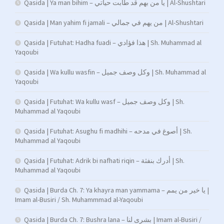
Qasida | Ya man bihim – يا من بهم قد طابت حياتي | Al-Shushtari
Qasida | Man yahim fi jamali – من يهم في جمالي | Al-Shushtari
Qasida | Futuhat: Hadha fuadi – هذا فؤادي | Sh. Muhammad al
Yaqoubi
Qasida | Wa kullu wasfin – وكل وصف جميل | Sh. Muhammad al
Yaqoubi
Qasida | Futuhat: Wa kullu wasf – وكل وصف جميل | Sh.
Muhammad al Yaqoubi
Qasida | Futuhat: Asughu fi madhihi – أصوغ في مدحه | Sh.
Muhammad al Yaqoubi
Qasida | Futuhat: Adrik bi nafhati riqin – أدرك بنفثة | Sh.
Muhammad al Yaqoubi
Qasida | Burda Ch. 7: Ya khayra man yammama – يا خير من يمم |
Imam al-Busiri / Sh. Muhammmad al-Yaqoubi
Qasida | Burda Ch. 7: Bushra lana – بشرى لنا | Imam al-Busiri /