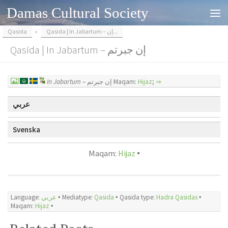
Damas Cultural Society
Skip to content
Qasida
»
Qasida | In Jabartum – إن...
Qasida | In Jabartum – إن جبرتم
In Jabartum
– إن جبرتم Maqam:
Hijaz
;
⇒
عربي
Svenska
Maqam:
Hijaz
🞄
Language:
عربي
🞄 Mediatype:
Qasida
🞄 Qasida type:
Hadra Qasidas
🞄
Maqam:
Hijaz
🞄