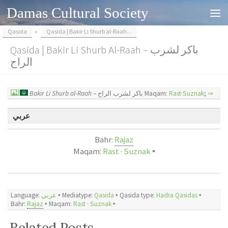
Damas Cultural Society
Skip to content
Qasida
»
Qasida | Bakir Li Shurb al-Raah...
Qasida | Bakir Li Shurb Al-Raah – باكر لشرب
الراح
Bakir Li Shurb al-Raah
– باكر لشرب الراح Maqam:
Rast
·
Suznak
;
⇒
عربي
Bahr:
Rajaz
Maqam:
Rast
·
Suznak
🞄
Language:
عربي
🞄 Mediatype:
Qasida
🞄 Qasida type:
Hadra Qasidas
🞄
Bahr:
Rajaz
🞄
Maqam:
Rast
·
Suznak
🞄
Related Posts