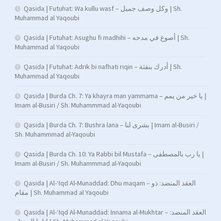
Qasida | Futuhat: Wa kullu wasf – وكل وصف جميل | Sh.
Muhammad al Yaqoubi
Qasida | Futuhat: Asughu fi madhihi – أصوغ في مدحه | Sh.
Muhammad al Yaqoubi
Qasida | Futuhat: Adrik bi nafhati riqin – أدرك بنفثة | Sh.
Muhammad al Yaqoubi
Qasida | Burda Ch. 7: Ya khayra man yammama – يا خير من يمم |
Imam al-Busiri / Sh. Muhammmad al-Yaqoubi
Qasida | Burda Ch. 7: Bushra lana – بشرى لنا | Imam al-Busiri /
Sh. Muhammmad al-Yaqoubi
Qasida | Burda Ch. 10: Ya Rabbi bil Mustafa – يا رب بالمصطفى |
Imam al-Busiri / Sh. Muhammmad al-Yaqoubi
Qasida | Al-‘Iqd Al-Munaddad: Dhu maqam – العقد المنضد: ذو
مقام | Sh. Muhammad al Yaqoubi
Qasida | Al-‘Iqd Al-Munaddad: Innama al-Mukhtar – العقد المنضد: