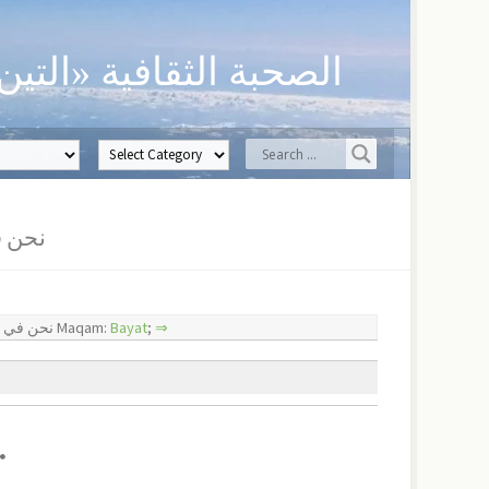
الصحبة الثقافية «التين
نحن في مذهب ا
– نحن في مذهب الغرام Maqam:
Bayat
;
⇒
🞄