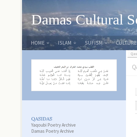
Skip to content
Damas Cultural S
HOME
ISLAM
SUFISM
CULTURE
Qas
QASIDAS
Yaqoubi Poetry Archive
Damas Poetry Archive