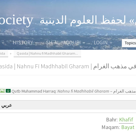
ociety
» لحفظ العلوم الدينية
HISTORY
SH. AL-YAQOUBI
LOGIN
ida
»
Qasida | Nahnu fi Madhhabil Gharam...
Qasida | Nahnu Fi Madhhabil Gharam | لغرام
Qutb Muhammad Harraq:
Nahnu fi Madhhabil Gharam
عربي
Bahr:
Khafif
Maqam:
Bayat