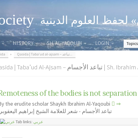
ociety
» لحفظ العلوم الدينية
HISTORY
SH. AL-YAQOUBI
LOGIN
ida
»
Qasida | Taba’ud al-ajsam – تباعد...
Qasida | Taba’ud Al-Ajsam – جسام
Remoteness of the bodies is not separation
By the erudite scholar Shaykh Ibrahim Al-Yaqoubi
⇒
تباعد الأجسام - شعر للعلامة الشيخ إبراهيم اليعقوبي
Tab links:
عربي