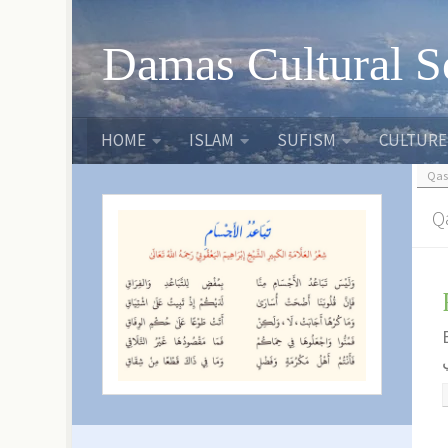
Skip to content
Damas Cultural S
HOME
ISLAM
SUFISM
CULTURE
Qas