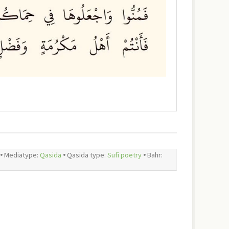
🞄 Mediatype:
Qasida
🞄 Qasida type:
Sufi poetry
🞄 Bahr: