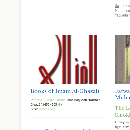
Boo
Muhamma
Yaqoubi 
Books of Imam Al-Ghazali
Fatwa
Muha
Imam Al-Ghazali's Works
Books by Abu Hamid al-
Ghazālī (450 - 505 H.)
The L
From
ghazali.org
Smok
Friday se
By His E