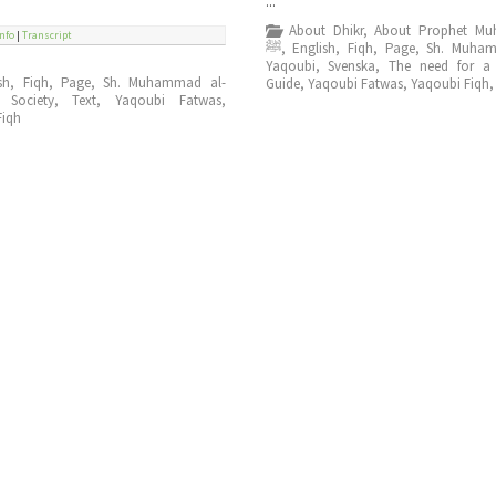
...
About Dhikr
,
About Prophet M
Info
|
Transcript
ﷺ
,
English
,
Fiqh
,
Page
,
Sh. Muham
Yaqoubi
,
Svenska
,
The need for a S
sh
,
Fiqh
,
Page
,
Sh. Muhammad al-
Guide
,
Yaqoubi Fatwas
,
Yaqoubi Fiqh
,
Society
,
Text
,
Yaqoubi Fatwas
,
Fiqh