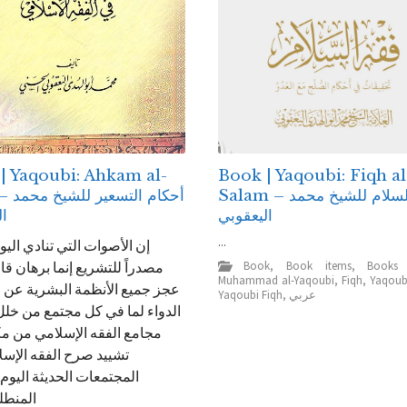
| Yaqoubi: Ahkam al-
Book | Yaqoubi: Fiqh al
شيخ محمد
Salam – فقه السلام للشيخ محمد
بي
اليعقوبي
...
ات التي تنادي اليوم بالفقه
Book
,
Book items
,
Books
للتشريع إنما برهان قاطع على
Muhammad al-Yaqoubi
,
Fiqh
,
Yaqoub
ع الأنظمة البشرية عن اكتشاف
Yaqoubi Fiqh
,
عربي
لما في كل مجتمع من خلل. وجهود
لفقه الإسلامي من مكانها في
رح الفقه الإسلامي في
ات الحديثة اليوم، من هذا
جاء ...