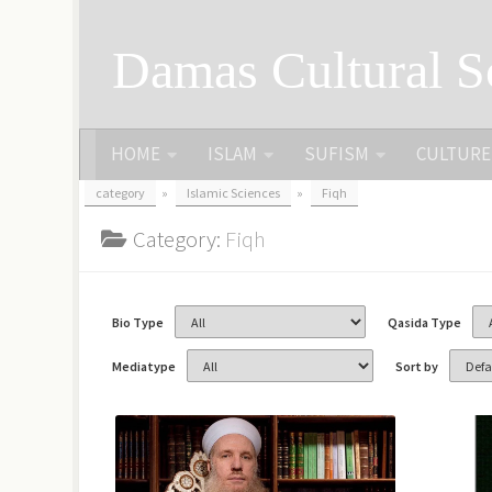
Skip to content
Damas Cultural S
HOME
ISLAM
SUFISM
CULTURE
category
»
Islamic Sciences
»
Fiqh
Category:
Fiqh
Bio Type
Qasida Type
Mediatype
Sort by