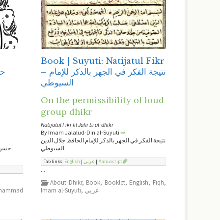
-
Book | Suyuti: Natijatul Fikr
– نتيجة الفكر في الجهر بالذكر للإمام
ﺍﻟﺴﻴﻮﻃﻲ
On the permissibility of loud
group dhikr
Natijatul Fikr fil Jahr bi al-dhikr
By Imam Jalalud-Din al-Suyuti
⇒
نتيجة الفكر في الجهر بالذكر ﻟﻺمام الحافظ جلال الدين
جلال
السيوطي
Tab links:
English
|
عربي
|
Manuscript
...
About Dhikr
,
Book
,
Booklet
,
English
,
Fiqh
,
uhammad
Imam al-Suyuti
,
عربي