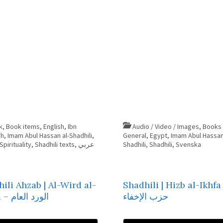
k
,
Book items
,
English
,
Ibn
Audio / Video / Images
,
Books 
gh
,
Imam Abul Hassan al-Shadhili
,
General
,
Egypt
,
Imam Abul Hassan 
Spirituality
,
Shadhili texts
,
عربي
Shadhili
,
Shadhili
,
Svenska
ili Ahzab | Al-Wird al-
Shadhili | Hizb al-Ikhfa
حزب الإخفاء
´amm – الورد العام