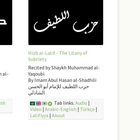
Hizb al-Latif - The Litany of
Subtlety
Recited by Shaykh Muhammad al-
 al-
Yaqoubi
By Imam Abul Hasan al-Shadhili
حزب اللطيف للإمام أبو الحسن
الشاذلي
ish
Tab links:
Audio
|
Video
|
Arabic-English
|
Türkçe
|
Latifiyya
|
About