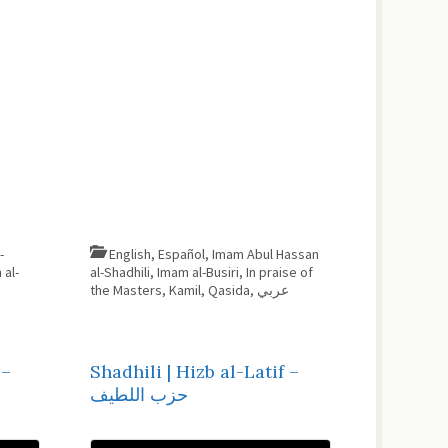
-
English
,
Español
,
Imam Abul Hassan
al-
al-Shadhili
,
Imam al-Busiri
,
In praise of
the Masters
,
Kamil
,
Qasida
,
عربي
 –
Shadhili | Hizb al-Latif –
حزب اللطيف