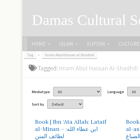
Skip to content
Damas Cultural S
HOME
ISLAM
SUFISM
CULTURE
Tag
»
Imam Abul Hassan al-Shadhili
Tagged:
Imam Abul Hassan Al-Shadhili
Mediatype
Language
Sort by
Book | Ibn ‘Ata Allah: Lataif
Book 
al-asrar – حفة
al-Minan – ابن عطاء الله:
الصباغ
لطائف المنن