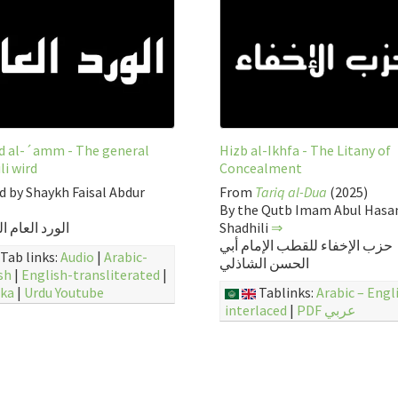
d al-´amm - The general
Hizb al-Ikhfa - The Litany of
li wird
Concealment
d by Shaykh Faisal Abdur
From
Tariq al-Dua
(2025)
By the Qutb Imam Abul Hasan
الورد العام ا
Shadhili
⇒
حزب الإخفاء للقطب الإمام أبي
Tab links:
Audio
|
Arabic-
الحسن الشاذلي
sh
|
English-transliterated
|
ska
|
Urdu
Youtube
Tablinks:
Arabic – Engl
interlaced
|
PDF عربي