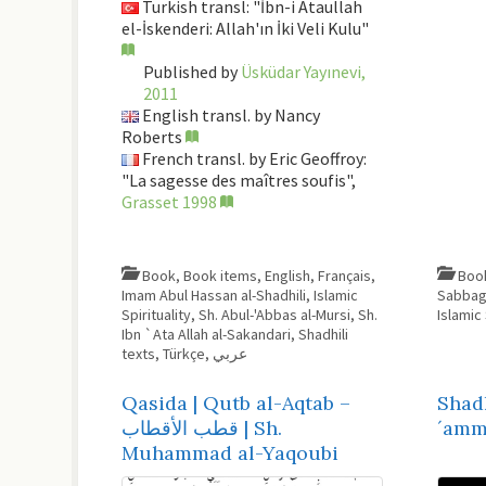
Turkish transl: "İbn-i Ataullah
el-İskenderi: Allah'ın İki Veli Kulu"
Published by
Üsküdar Yayınevi,
2011
English transl. by Nancy
Roberts
French transl. by Eric Geoffroy:
"La sagesse des maîtres soufis",
Grasset 1998
Book
,
Book items
,
English
,
Français
,
Boo
Imam Abul Hassan al-Shadhili
,
Islamic
Sabba
Spirituality
,
Sh. Abul-'Abbas al-Mursi
,
Sh.
Islamic 
Ibn `Ata Allah al-Sakandari
,
Shadhili
texts
,
Türkçe
,
عربي
Qasida | Qutb al-Aqtab –
Shadh
قطب الأقطاب | Sh.
Muhammad al-Yaqoubi