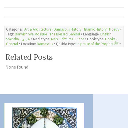
Categories:
Art & Architecture
·
Damascus History
·
Islamic History
·
Poetry
🞄
Tags:
Darwishiyya Mosque
·
The Blessed Sandal
🞄 Language:
English
·
Svenska
·
عربي
🞄 Mediatype:
Map
·
Pictures
·
Place
🞄 Book type:
Books -
General
🞄 Location:
Damascus
🞄 Qasida type:
In praise of the Prophet ﷺ
🞄
Related Posts
None found