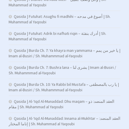
Muhammad al Yaqoubi
Qasida | Futuhat: Asughu fi madhihi – أصوغ في مدحه | Sh.
Muhammad al Yaqoubi
Qasida | Futuhat: Adrik bi nafhati riqin – أدرك بنفثة | Sh.
Muhammad al Yaqoubi
Qasida | Burda Ch. 7: Ya khayra man yammama – يا خير من يمم |
Imam al-Busiri / Sh. Muhammmad al-Yaqoubi
Qasida | Burda Ch. 7: Bushra lana – بشرى لنا | Imam al-Busiri /
Sh. Muhammmad al-Yaqoubi
Qasida | Burda Ch. 10: Ya Rabbi bil Mustafa – يا رب بالمصطفى |
Imam al-Busiri / Sh. Muhammmad al-Yaqoubi
Qasida | Al-‘Iqd Al-Munaddad: Dhu maqam – العقد المنضد: ذو
مقام | Sh. Muhammad al Yaqoubi
Qasida | Al-‘Iqd Al-Munaddad: Innama al-Mukhtar – العقد المنضد:
إناما المختار | Sh. Muhammad al Yaqoubi