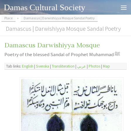
Damas Cultural Society
Skip to content
Place
»
Damascus | Darwishiyya Mosque Sandal Poetry
Damascus | Darwishiyya Mosque Sandal Poetry
Damascus Darwishiyya Mosque
Poetry of the blessed Sandal of Prophet Muhammad ﷺ
Tab links:
English
|
Svenska
|
Transliteration
|
عربي
|
Photos
|
Map