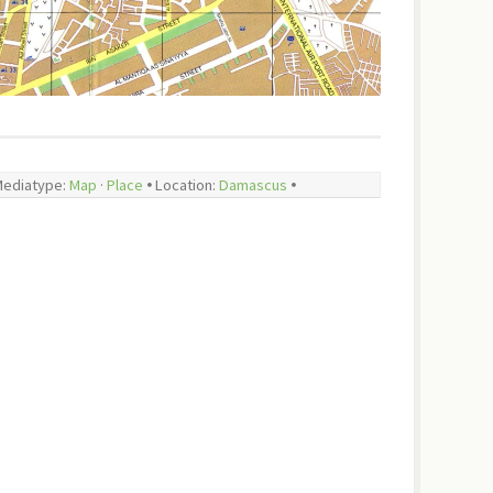
 Mediatype:
Map
·
Place
🞄 Location:
Damascus
🞄