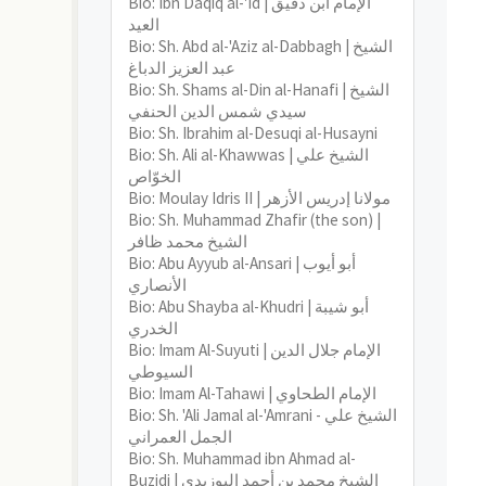
Bio: Ibn Daqiq al-'Id | الإمام ابن دقيق
العيد
Bio: Sh. Abd al-'Aziz al-Dabbagh | الشيخ
عبد العزيز الدباغ
Bio: Sh. Shams al-Din al-Hanafi | الشيخ
سيدي شمس الدين الحنفي
Bio: Sh. Ibrahim al-Desuqi al-Husayni
Bio: Sh. Ali al-Khawwas | الشيخ علي
الخوّاص
Bio: Moulay Idris II | مولانا إدريس الأزهر
Bio: Sh. Muhammad Zhafir (the son) |
الشيخ محمد ظافر
Bio: Abu Ayyub al-Ansari | أبو أيوب
الأنصاري
Bio: Abu Shayba al-Khudri | أبو شيبة
الخدري
Bio: Imam Al-Suyuti | الإمام جلال الدين
السيوطي
Bio: Imam Al-Tahawi | الإمام الطحاوي
Bio: Sh. 'Ali Jamal al-'Amrani - الشيخ علي
الجمل العمراني
Bio: Sh. Muhammad ibn Ahmad al-
Buzidi | الشيخ محمد بن أحمد البوزيدي