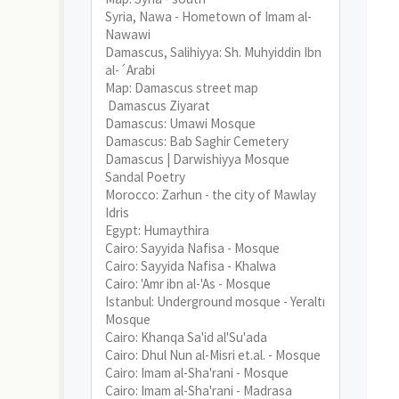
Syria, Nawa - Hometown of Imam al-
Nawawi
Damascus, Salihiyya: Sh. Muhyiddin Ibn
al-´Arabi
Map: Damascus street map
Damascus Ziyarat
Damascus: Umawi Mosque
Damascus: Bab Saghir Cemetery
Damascus | Darwishiyya Mosque
Sandal Poetry
Morocco: Zarhun - the city of Mawlay
Idris
Egypt: Humaythira
Cairo: Sayyida Nafisa - Mosque
Cairo: Sayyida Nafisa - Khalwa
Cairo: 'Amr ibn al-'As - Mosque
Istanbul: Underground mosque - Yeraltı
Mosque
Cairo: Khanqa Sa'id al'Su'ada
Cairo: Dhul Nun al-Misri et.al. - Mosque
Cairo: Imam al-Sha'rani - Mosque
Cairo: Imam al-Sha'rani - Madrasa