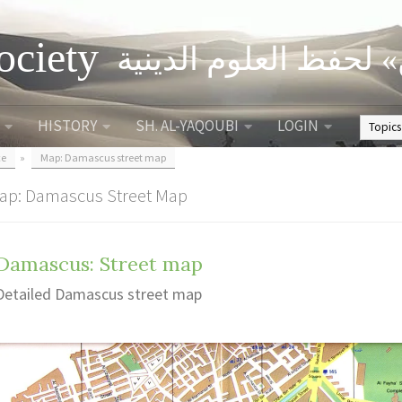
ociety
» لحفظ العلوم الدينية
HISTORY
SH. AL-YAQOUBI
LOGIN
ce
»
Map: Damascus street map
ap: Damascus Street Map
Damascus: Street map
Detailed Damascus street map