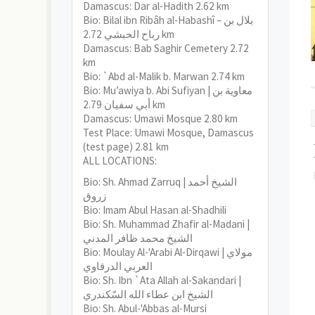
Damascus: Dar al-Hadith
2.62 km
Bio: Bilal ibn Ribâh al-Habashî – بلال بن
رباح الحبشي
2.72 km
Damascus: Bab Saghir Cemetery
2.72
km
Bio: `Abd al-Malik b. Marwan
2.74 km
Bio: Mu’awiya b. Abi Sufiyan | معاوية بن
أبي سفيان
2.79 km
Damascus: Umawi Mosque
2.80 km
Test Place: Umawi Mosque, Damascus
(test page)
2.81 km
ALL LOCATIONS:
Bio: Sh. Ahmad Zarruq | الشيخ أحمد
زروق
Bio: Imam Abul Hasan al-Shadhili
Bio: Sh. Muhammad Zhafir al-Madani |
الشيخ محمد ظافر المدني
Bio: Moulay Al-'Arabi Al-Dirqawi | مولاي
العربي الدرقاوي
Bio: Sh. Ibn `Ata Allah al-Sakandari |
الشيخ ابن عطاء الله السّكندري
Bio: Sh. Abul-'Abbas al-Mursi