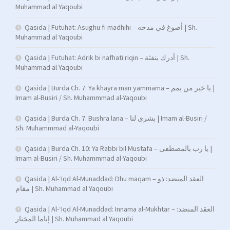
Muhammad al Yaqoubi
Qasida | Futuhat: Asughu fi madhihi – أصوغ في مدحه | Sh.
Muhammad al Yaqoubi
Qasida | Futuhat: Adrik bi nafhati riqin – أدرك بنفثة | Sh.
Muhammad al Yaqoubi
Qasida | Burda Ch. 7: Ya khayra man yammama – يا خير من يمم |
Imam al-Busiri / Sh. Muhammmad al-Yaqoubi
Qasida | Burda Ch. 7: Bushra lana – بشرى لنا | Imam al-Busiri /
Sh. Muhammmad al-Yaqoubi
Qasida | Burda Ch. 10: Ya Rabbi bil Mustafa – يا رب بالمصطفى |
Imam al-Busiri / Sh. Muhammmad al-Yaqoubi
Qasida | Al-‘Iqd Al-Munaddad: Dhu maqam – العقد المنضد: ذو
مقام | Sh. Muhammad al Yaqoubi
Qasida | Al-‘Iqd Al-Munaddad: Innama al-Mukhtar – العقد المنضد:
إناما المختار | Sh. Muhammad al Yaqoubi