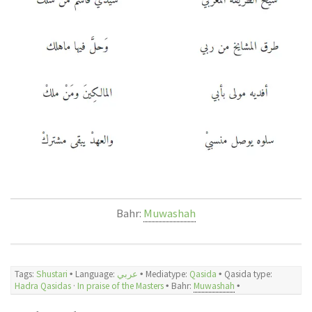
Bahr:
Muwashah
Tags:
Shustari
🞄 Language:
عربي
🞄 Mediatype:
Qasida
🞄 Qasida type:
Hadra Qasidas
·
In praise of the Masters
🞄 Bahr:
Muwashah
🞄