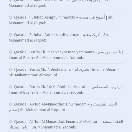
Muhammad al Yaqoubi
Qasida | Futuhat: Asughu fi madhihi – أصوغ في مدحه | Sh.
Muhammad al Yaqoubi
Qasida | Futuhat: Adrik bi nafhati riqin – أدرك بنفثة | Sh.
Muhammad al Yaqoubi
Qasida | Burda Ch. 7: Ya khayra man yammama – يا خير من يمم |
Imam al-Busiri / Sh. Muhammmad al-Yaqoubi
Qasida | Burda Ch. 7: Bushra lana – بشرى لنا | Imam al-Busiri /
Sh. Muhammmad al-Yaqoubi
Qasida | Burda Ch. 10: Ya Rabbi bil Mustafa – يا رب بالمصطفى |
Imam al-Busiri / Sh. Muhammmad al-Yaqoubi
Qasida | Al-‘Iqd Al-Munaddad: Dhu maqam – العقد المنضد: ذو
مقام | Sh. Muhammad al Yaqoubi
Qasida | Al-‘Iqd Al-Munaddad: Innama al-Mukhtar – العقد المنضد:
إناما المختار | Sh. Muhammad al Yaqoubi