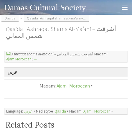
Damas Cultural Society
Skip to content
Qasida
»
Qasida | Ashraqat shams al-ma’ani –...
Qasida | Ashraqat Shams Al-Ma’ani – أشرقت
شمس المعاني
Ashraqat shams al-ma'ani
– أشرقت شمس المعاني Maqam:
Ajam
·
Moroccan
;
⇒
عربي
Maqam:
Ajam
·
Moroccan
🞄
Language:
عربي
🞄 Mediatype:
Qasida
🞄 Maqam:
Ajam
·
Moroccan
🞄
Related Posts