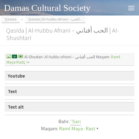
Damas Cultural Society
Skip to content
Qasida
»
Qasida | Al-hubbu afnani – الحب...
Qasida | Al-Hubbu Afnani – الحب أفناني | Al-
Shushtari
Al-Shustari:
Al-hubbu afnani
– الحب أفناني Maqam:
Raml
Maya
·
Rast
;
⇒
Youtube
Text
Text alt
Bahr:
Sari'
Maqam:
Raml Maya
·
Rast
🞄