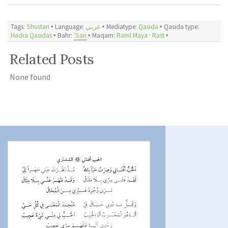
Tags:
Shustari
🞄 Language:
عربي
🞄 Mediatype:
Qasida
🞄 Qasida type:
Hadra Qasidas
🞄 Bahr:
Sari'
🞄
Maqam:
Raml Maya
·
Rast
🞄
Related Posts
None found