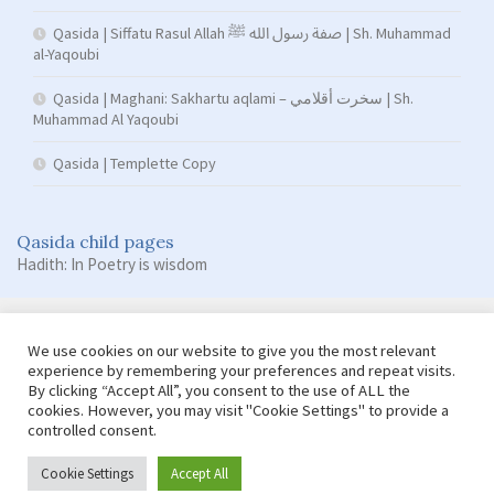
Qasida | Siffatu Rasul Allah صفة رسول الله ﷺ | Sh. Muhammad
al-Yaqoubi
Qasida | Maghani: Sakhartu aqlami – سخرت أقلامي | Sh.
Muhammad Al Yaqoubi
Qasida | Templette Copy
Qasida child pages
Hadith: In Poetry is wisdom
We use cookies on our website to give you the most relevant
experience by remembering your preferences and repeat visits.
By clicking “Accept All”, you consent to the use of ALL the
cookies. However, you may visit "Cookie Settings" to provide a
controlled consent.
Copyright © Damas Cultural Society
Cookie Settings
Accept All