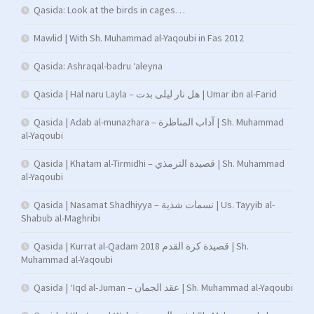
Qasida: Look at the birds in cages…
Mawlid | With Sh. Muhammad al-Yaqoubi in Fas 2012
Qasida: Ashraqal-badru ‘aleyna
Qasida | Hal naru Layla – هل نار ليلى بدت | Umar ibn al-Farid
Qasida | Adab al-munazhara – آداب المناظرة | Sh. Muhammad
al-Yaqoubi
Qasida | Khatam al-Tirmidhi – قصيدة الترمذي | Sh. Muhammad
al-Yaqoubi
Qasida | Nasamat Shadhiyya – نسمات شذية | Us. Tayyib al-
Shabub al-Maghribi
Qasida | Kurrat al-Qadam 2018 قصيدة كرة القدم | Sh.
Muhammad al-Yaqoubi
Qasida | ‘Iqd al-Juman – عقد الجمان | Sh. Muhammad al-Yaqoubi