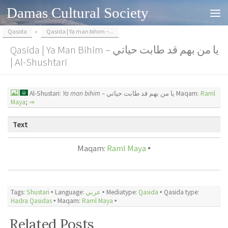
Damas Cultural Society
Skip to content
Qasida
»
Qasida | Ya man bihim –...
Qasida | Ya Man Bihim – يا من بهم قد طابت حياتي
| Al-Shushtari
Al-Shustari:
Ya man bihim
– يا من بهم قد طابت حياتي Maqam:
Raml
Maya
;
⇒
Text
Maqam:
Raml Maya
🞄
Tags:
Shustari
🞄 Language:
عربي
🞄 Mediatype:
Qasida
🞄 Qasida type:
Hadra Qasidas
🞄 Maqam:
Raml Maya
🞄
Related Posts